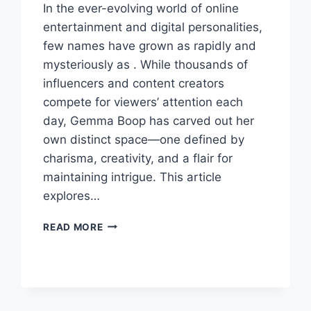
In the ever-evolving world of online
entertainment and digital personalities,
few names have grown as rapidly and
mysteriously as . While thousands of
influencers and content creators
compete for viewers’ attention each
day, Gemma Boop has carved out her
own distinct space—one defined by
charisma, creativity, and a flair for
maintaining intrigue. This article
explores…
THE
READ MORE
RISING
DIGITAL
PERSONA:
EVERYTHING
YOU
NEED