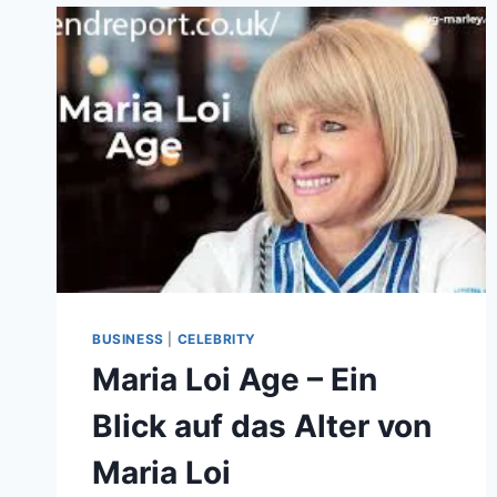
EIN
UMFASSENDER
BLICK
AUF
DAS
VERMÖGEN
VON
COSTCO-
CEO
RON
VACHRIS
BUSINESS
|
CELEBRITY
Maria Loi Age – Ein
Blick auf das Alter von
Maria Loi